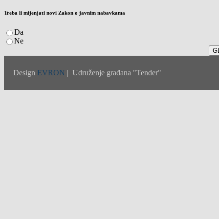
Treba li mijenjati novi Zakon o javnim nabavkama
Da
Ne
Design
EVRON
| Udruženje građana "Tender"