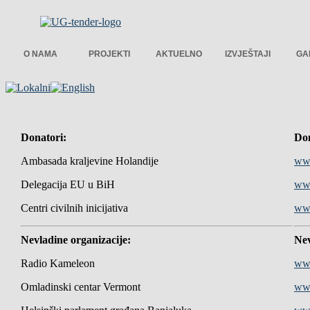
O NAMA
PROJEKTI
AKTUELNO
IZVJEŠTAJI
GA
Donatori:
Don
Ambasada kraljevine Holandije
www
Delegacija EU u BiH
www
Centri civilnih inicijativa
www
Nevladine organizacije:
Nev
Radio Kameleon
ww
Omladinski centar Vermont
ww