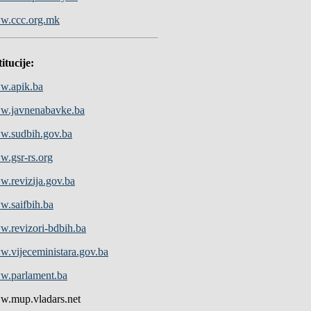
w.ccc.org.mk
titucije:
w.apik.ba
.javnenabavke.ba
.sudbih.gov.ba
.gsr-rs.org
.revizija.gov.ba
.saifbih.ba
.revizori-bdbih.ba
.vijeceministara.gov.ba
.parlament.ba
.mup.vladars.net