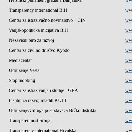
Helsinški parlament građana Banjaluka
www
Transparency international BiH
www
Centar za istraživačno novinarstvo – CIN
ww
Vanjskopolitička inicijativa BiH
ww
Nezavisni biro za razvoj
www
Centar za civilno društvo Kyodo
ww
Mediacentar
ww
Udruženje Vesta
www
Stop mobbing
www
Centar za istraživanja i studije - GEA
ww
Institut za razvoj mladih KULT
www
Udruženje/Udruga poslodavaca Brčko distrikta
ww
Transparentnost Srbija
www
Transparency International Hrvatska
www