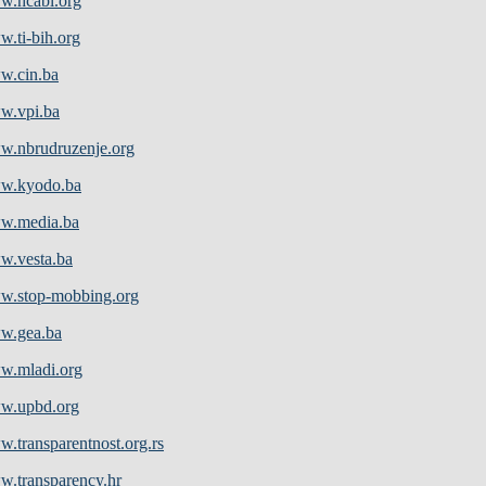
.hcabl.org
.ti-bih.org
w.cin.ba
w.vpi.ba
.nbrudruzenje.org
w.kyodo.ba
w.media.ba
.vesta.ba
.stop-mobbing.org
w.gea.ba
.mladi.org
w.upbd.org
.transparentnost.org.rs
.transparency.hr