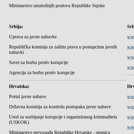
Ministarstvo unutrašnjih poslova Republike Srpske
Srbija:
Srb
Uprava za javne nabavke
www
Republička komisija za zaštitu prava u postupcima javnih
www
nabavki
www
Savet za borbu protiv korupcije
www
Agencija za borbu protiv korupcije
Hrvatska:
Hrv
Portal javne nabave
www
Državna komisija za kontrolu postupaka javne nabave
ww
Ured za suzbijanje korupcije i organiziranog kriminaliteta
ww
(USKOK)
www
Ministarstvo prevosuđa Republike Hrvatske - stranica