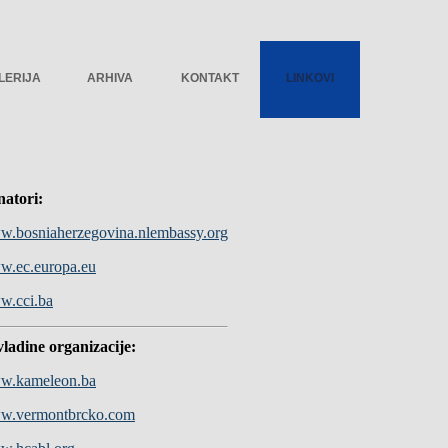
LERIJA
ARHIVA
KONTAKT
LINKOVI
atori:
.bosniaherzegovina.nlembassy.org
.ec.europa.eu
.cci.ba
ladine organizacije:
w.kameleon.ba
w.vermontbrcko.com