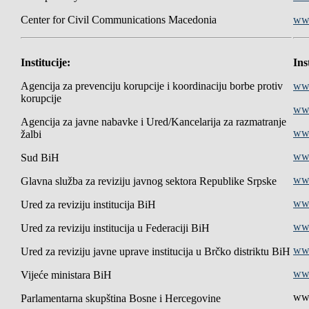
Center for Civil Communications Macedonia
ww
Institucije:
Ins
Agencija za prevenciju korupcije i koordinaciju borbe protiv
ww
korupcije
www
Agencija za javne nabavke i Ured/Kancelarija za razmatranje
www
žalbi
www
Sud BiH
www
Glavna služba za reviziju javnog sektora Republike Srpske
www
Ured za reviziju institucija BiH
www
Ured za reviziju institucija u Federaciji BiH
www
Ured za reviziju javne uprave institucija u Brčko distriktu BiH
www
Vijeće ministara BiH
www
Parlamentarna skupština Bosne i Hercegovine