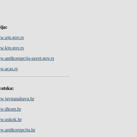
ija:
.ujn.gov.rs
.kjn.gov.rs
.antikorupcija-savet.gov.rs
.acas.rs
atska:
.javnanabava.hr
w.dkom.hr
w.uskok.hr
.antikorupcija.hr