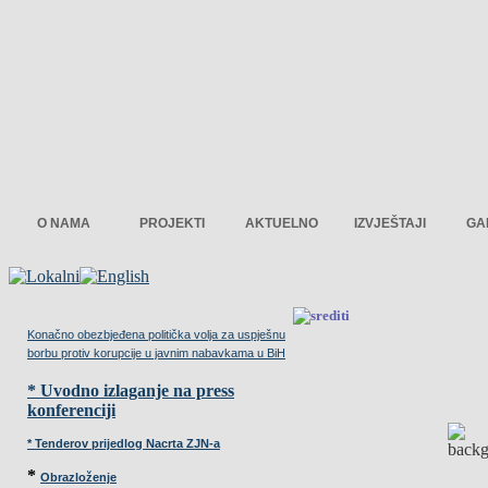
O NAMA
PROJEKTI
AKTUELNO
IZVJEŠTAJI
GA
Konačno obezbjeđena politička volja za uspješnu
borbu protiv korupcije u javnim nabavkama u BiH
* Uvodno izlaganje na press
konferenciji
* Tenderov prijedlog Nacrta ZJN-a
*
Obrazloženje