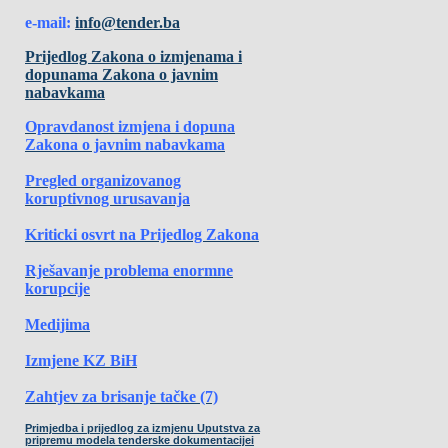
e-mail:
info@tender.ba
Prijedlog Zakona o izmjenama i
dopunama Zakona o javnim
nabavkama
Opravdanost izmjena i dopuna
Zakona o javnim nabavkama
Pregled organizovanog
koruptivnog urusavanja
Kriticki osvrt na Prijedlog Zakona
Rješavanje problema enormne
korupcije
Medijima
Izmjene KZ BiH
Zahtjev za brisanje tačke (7)
Primjedba i prijedlog za izmjenu Uputstva za
pripremu modela tenderske dokumentacijei