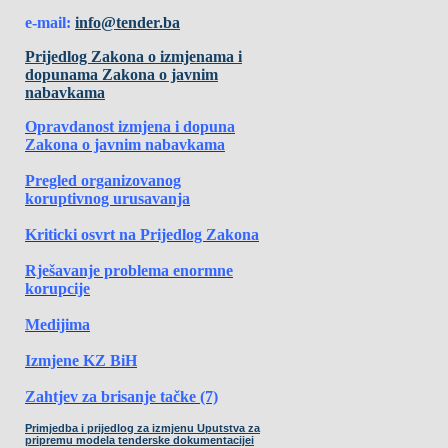
e-mail:
info@tender.ba
Prijedlog Zakona o izmjenama i
dopunama Zakona o javnim
nabavkama
Opravdanost izmjena i dopuna
Zakona o javnim nabavkama
Pregled organizovanog
koruptivnog urusavanja
Kriticki osvrt na Prijedlog Zakona
Rješavanje problema enormne
korupcije
Medijima
Izmjene KZ BiH
Zahtjev za brisanje tačke (7)
Primjedba i prijedlog za izmjenu Uputstva za
pripremu modela tenderske dokumentacijei