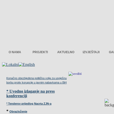
O NAMA
PROJEKTI
AKTUELNO
IZVJEŠTAJI
GA
Konačno obezbjeđena politička volja za uspješnu
borbu protiv korupcije u javnim nabavkama u BiH
* Uvodno izlaganje na press
konferenciji
* Tenderov prijedlog Nacrta ZJN-a
*
Obrazloženje