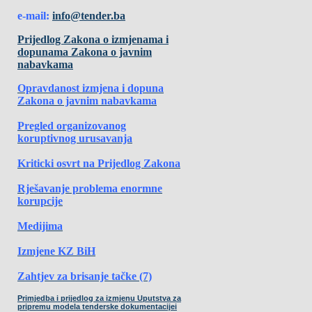
e-mail:
info@tender.ba
Prijedlog Zakona o izmjenama i
dopunama Zakona o javnim
nabavkama
Opravdanost izmjena i dopuna
Zakona o javnim nabavkama
Pregled organizovanog
koruptivnog urusavanja
Kriticki osvrt na Prijedlog Zakona
Rješavanje problema enormne
korupcije
Medijima
Izmjene KZ BiH
Zahtjev za brisanje tačke (7)
Primjedba i prijedlog za izmjenu Uputstva za
pripremu modela tenderske dokumentacijei