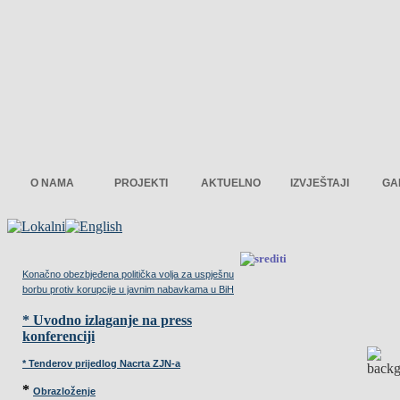
O NAMA
PROJEKTI
AKTUELNO
IZVJEŠTAJI
GA
Konačno obezbjeđena politička volja za uspješnu
borbu protiv korupcije u javnim nabavkama u BiH
* Uvodno izlaganje na press
konferenciji
* Tenderov prijedlog Nacrta ZJN-a
*
Obrazloženje